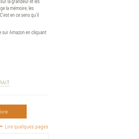
sur la grandeur et les
roge la mémoire, les
’est en ce sens qu’il
re sur Amazon en cliquant
RAIT
ivre
Lire quelques pages