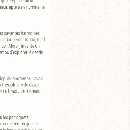
 qui remplacerait la
eur, apte à en illuminer le
 les savantes harmonies
 questionnements. Lui, tend
s ! Alors, j’invente un
 temps d’explorer le destin
depuis longtemps, j’avais
très joli livre de
Claire
osa à moi… Je la créais :
 où les perroquets
, en même temps que de
e la family week qui a lieu