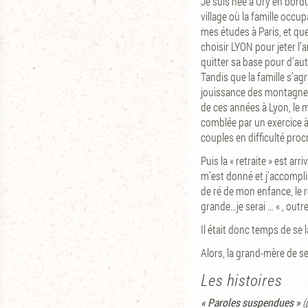
Je suis née à Ury en bord
village où la famille occu
mes études à Paris, et qu
choisir LYON pour jeter l’a
quitter sa base pour d’aut
Tandis que la famille s’ag
jouissance des montagnes 
de ces années à Lyon, le m
comblée par un exercice à 
couples en difficulté procr
Puis la « retraite » est ar
m’est donné et j’accomplis,
de ré de mon enfance, le r
grande…je serai … « , outr
Il était donc temps de se l
Alors, la grand-mère de se
Les histoires
« Paroles suspendues »
(