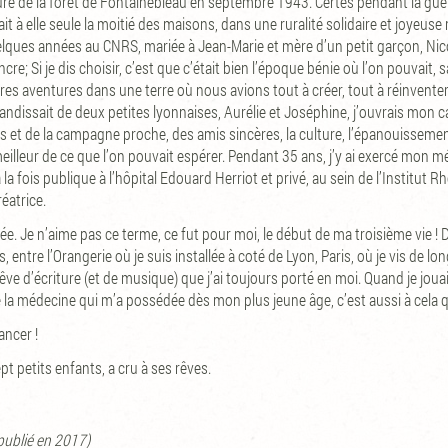
ure de la forêt de Fontainebleau en septembre 1943. Certes pendant la guer
pait à elle seule la moitié des maisons, dans une ruralité solidaire et joyeus
elques années au CNRS, mariée à Jean-Marie et mère d’un petit garçon, Ni
ncre; Si je dis choisir, c’est que c’était bien l’époque bénie où l’on pouvait,
res aventures dans une terre où nous avions tout à créer, tout à réinventer. 
randissait de deux petites lyonnaises, Aurélie et Joséphine, j’ouvrais mon c
et de la campagne proche, des amis sincères, la culture, l’épanouissement
eilleur de ce que l’on pouvait espérer. Pendant 35 ans, j’y ai exercé mon 
la fois publique à l’hôpital Edouard Herriot et privé, au sein de l’Institut R
éatrice.
rivée. Je n’aime pas ce terme, ce fut pour moi, le début de ma troisième vie 
 entre l’Orangerie où je suis installée à coté de Lyon, Paris, où je vis de long
êve d’écriture (et de musique) que j’ai toujours porté en moi. Quand je jouai
e la médecine qui m’a possédée dès mon plus jeune âge, c’est aussi à cela q
ancer !
pt petits enfants, a cru à ses rêves.
publié en 2017)