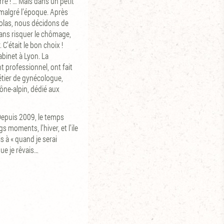
re ! … Mais dans un petit
e malgré l’époque. Après
colas, nous décidons de
 sans risquer le chômage,
C’était le bon choix !
abinet à Lyon. La
 professionnel, ont fait
métier de gynécologue,
hône-alpin, dédié aux
! Depuis 2009, le temps
s moments, l’hiver, et l’ile
s à « quand je serai
ue je rêvais…