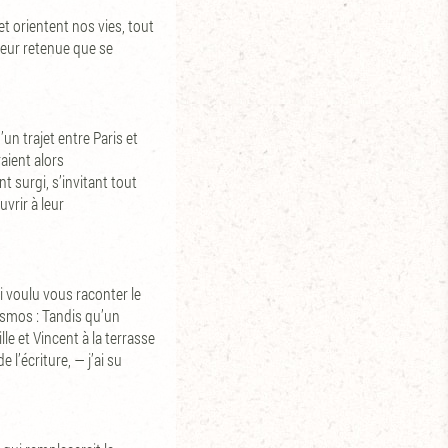
t orientent nos vies, tout
leur retenue que se
un trajet entre Paris et
aient alors
t surgi, s’invitant tout
vrir à leur
i voulu vous raconter le
osmos : Tandis qu’un
e et Vincent à la terrasse
 l’écriture, — j’ai su