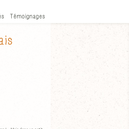
és
Témoignages
ais