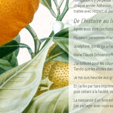
chaque année. Adhésion, tr
traitée avec respect et dél
De l’histoire au l
Après avoir écrit ces histoir
Plusieurs personnes m’ont
Joséphine, qui dirige à Pa
Marie-Claude Schoendorff,
J'ai sollicité pour les co
Tandis que les étoiles dan
Je me suis heurtée aux g
Et j’ai fini par faire impr
puis cédant à la facilité,
La naissance d’un livre est
Les partager avec vous e