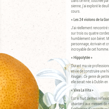
Dans ce livre, touchée par
sienne, j'ai exploré le deu
cours.
« Les 24 violons de la Go
J’ai réellement rencontré 
sur trois ou quatre cordes
humblement son béret. Mai
personnage, écrivain et cri
incroyable de cet homme.
« Hippolytée »
Durant ma vie professionn
envie de construire une his
Keagan
:
Ce genre de petit
elle serait née à Dublin en
« Viva La Vita »
Est le fruit de mes réflexi
chantent aux messes de ma
l’obligation d’y perpétuer 