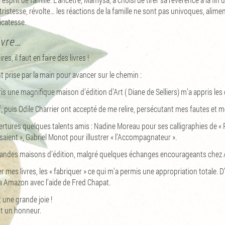
istesse, révolte… les réactions de la famille ne sont pas univoques, alimen
icatesse.
ivre…
es, il faut en faire des livres !
 prise par la main pour avancer sur le chemin :
ris une magnifique maison d’édition d’Art ( Diane de Selliers) m’a appris les 
 puis Odile Charrier ont accepté de me relire, persécutant mes fautes et 
uvertures quelques talents amis : Nadine Moreau pour ses calligraphies de «
saient », Gabriel Monot pour illustrer « l’Accompagnateur ».
randes maisons d’édition, malgré quelques échanges encourageants chez A
imer mes livres, les « fabriquer » ce qui m'a permis une appropriation totale. 
 via Amazon avec l’aide de Fred Chapat.
 une grande joie !
st un honneur.