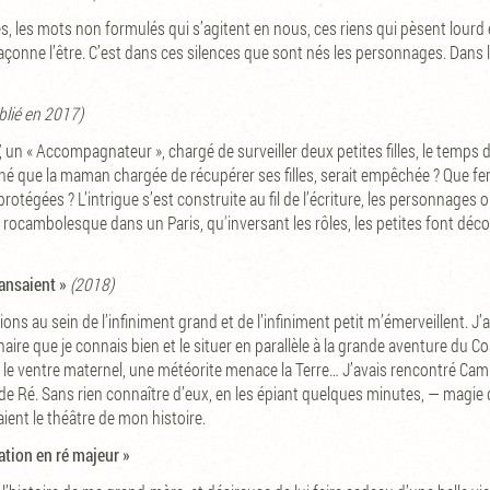
, les mots non formulés qui s’agitent en nous, ces riens qui pèsent lourd e
façonne l’être. C’est dans ces silences que sont nés les personnages. Dans 
blié en 2017)
, un « Accompagnateur », chargé de surveiller deux petites filles, le temps d’
iné que la maman chargée de récupérer ses filles, serait empêchée ? Que fer
otégées ? L’intrigue s’est construite au fil de l’écriture, les personnages on
rocambolesque dans un Paris, qu'inversant les rôles, les petites font décou
dansaient »
(2018)
s au sein de l’infiniment grand et de l’infiniment petit m’émerveillent. J’a
e que je connais bien et le situer en parallèle à la grande aventure du C
le ventre maternel, une météorite menace la Terre… J’avais rencontré Camill
e de Ré. Sans rien connaître d’eux, en les épiant quelques minutes, — magie de
ient le théâtre de mon histoire.
ation en ré majeur »