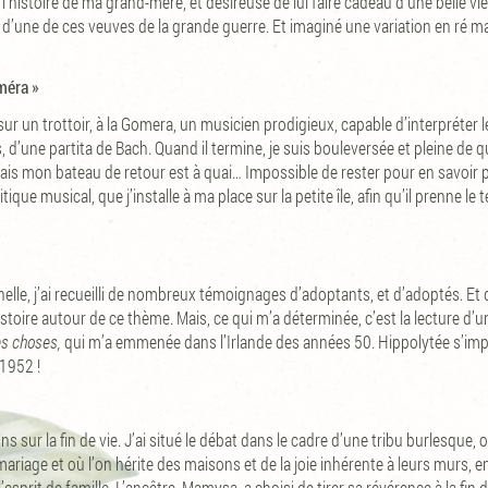
 l’histoire de ma grand-mère, et désireuse de lui faire cadeau d’une belle vie
il d’une de ces veuves de la grande guerre. Et imaginé une variation en ré maj
méra »
sur un trottoir, à la Gomera, un musicien prodigieux, capable d’interpréter
, d’une partita de Bach. Quand il termine, je suis bouleversée et pleine de
s mon bateau de retour est à quai… Impossible de rester pour en savoir plu
tique musical, que j’installe à ma place sur la petite île, afin qu’il prenne le
elle, j’ai recueilli de nombreux témoignages d’adoptants, et d’adoptés. Et 
toire autour de ce thème. Mais, ce qui m’a déterminée, c’est la lecture d’un 
es choses,
qui m’a emmenée dans l’Irlande des années 50.
Hippolytée s’imp
 1952 !
ons sur la fin de vie. J’ai situé le débat dans le cadre d’une tribu burlesque,
riage et où l’on hérite des maisons et de la joie inhérente à leurs murs
l’esprit de famille. L’ancêtre, Mamysa, a choisi de tirer sa révérence à la fin d