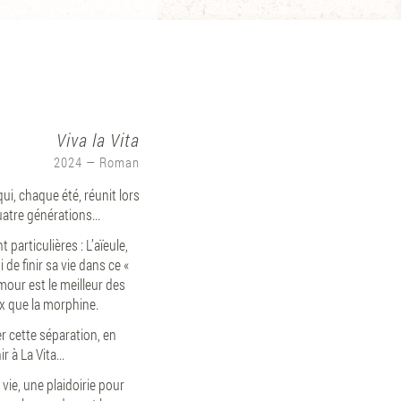
Viva la Vita
2024 ― Roman
ui, chaque été, réunit lors
uatre générations...
 particulières : L’aïeule,
 de finir sa vie dans ce «
mour est le meilleur des
eux que la morphine.
er cette séparation, en
à La Vita...
 vie, une plaidoirie pour